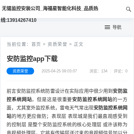
首
无锡监控安装公司_海福星智能化科技_品质热
页
线:13914267410
首
导航
页
新
当前位置：
首页
>
资质荣誉
>
正文
闻
产
安防监控app下载
动
品
工
资质荣誉
2025-04-25 09:03:07
浏览：134
评论：0
态
展
程
资
示
案
质
前言安防监控系统防雷设计在实际应用中很少用到
安防监
控系统网站
，但是这是很重要
安防监控系统网站
的一方
例
荣
面，尤其室外监控系统，雷电天气常出现
安防监控系统网
誉
站
的地方更应做防；表现层 表现城是我们最直观感受到
的控制层 是整个安防监控系统的核心处理层 或许该称为
音视频处理层，它将有传输层送过来的音视频信号加以分