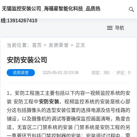
首
无锡监控安装公司_海福星智能化科技_品质热
页
线:13914267410
首
导航
页
新
当前位置：
首页
>
资质荣誉
>
正文
闻
产
安防安装公司
动
品
工
资质荣誉
2025-05-03 20:03:08
浏览：391
评论：0
态
展
程
资
示
案
质
1、安防工程施工主要包括以下内容一视频监控系统的安
装 安防工程中
安防安装
，视频监控系统的安装是核心部
例
荣
分这包括摄像头的选型安装位置的选择电源及信号线路的
誉
铺设，以及摄像机的调试等要确保监控画面清晰，角度合
适，无盲区二门禁系统的安装 门禁系统是安防工程的另
一重要环节包括门禁控制器的安装；安装调试过程中，需